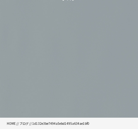
HOME
//
ブログ
// 1d132e3be7494a5ebd1495a634ae1bf0