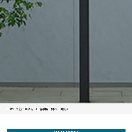
HOME
//
施工実績
//
016岩手県一関市・H様邸