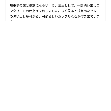
駐車場の床は単調にならいよう、演出として、一部洗い出しコ
ンクリートの仕上げを施しました。よく見ると控えめなグレー
の洗い出し基材から、可愛らしいカラフルな石が浮き出ていま
す。
施工実績一覧
お電話でのお問い合わせ
0197-31-1550
営業時間 9:00〜17:00（日曜定休）
※土曜日祝祭日は不在になる場合がございます。
※ご来店する場合は事前にご予約ください。