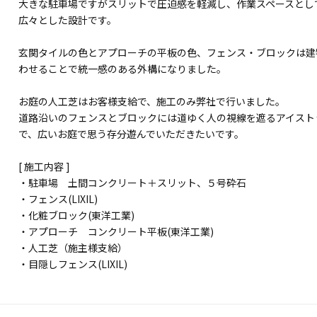
大きな駐車場ですがスリットで圧迫感を軽減し、作業スペースとし
広々とした設計です。
玄関タイルの色とアプローチの平板の色、フェンス・ブロックは建
わせることで統一感のある外構になりました。
お庭の人工芝はお客様支給で、施工のみ弊社で行いました。
道路沿いのフェンスとブロックには道ゆく人の視線を遮るアイスト
で、広いお庭で思う存分遊んでいただきたいです。
[ 施工内容 ]
・駐車場 土間コンクリート＋スリット、５号砕石
・フェンス(LIXIL)
・化粧ブロック(東洋工業)
・アプローチ コンクリート平板(東洋工業)
・人工芝（施主様支給）
・目隠しフェンス(LIXIL)