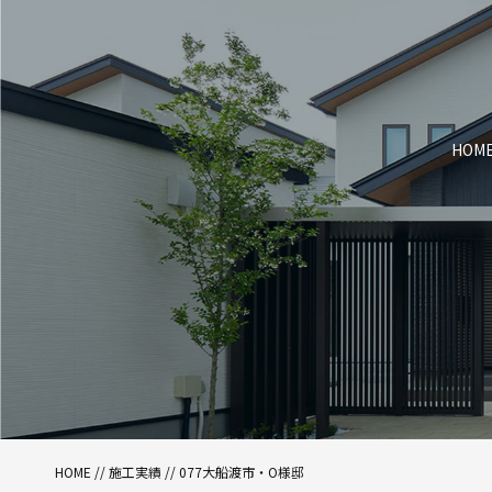
HOM
HOME
//
施工実績
//
077大船渡市・O様邸